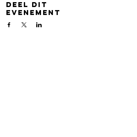
Deel dit
evenement
CONTACT
VOORZITTER
Dennis van As
PENNINGMEESTER
Mandy de Jong
SECRETARIS
Jan Oostra