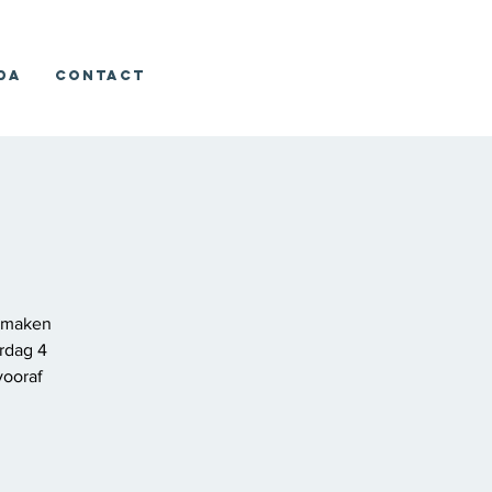
da
Contact
d maken
erdag 4
vooraf