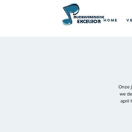
Home
V
Onze j
we de 
april