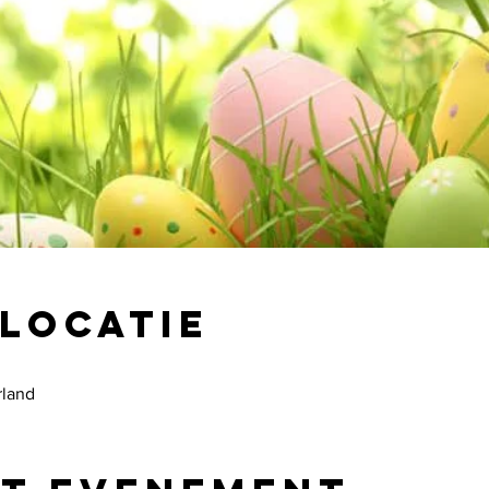
 locatie
land