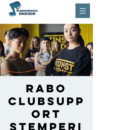
Rabo
ClubSupp
ort
Stemperi