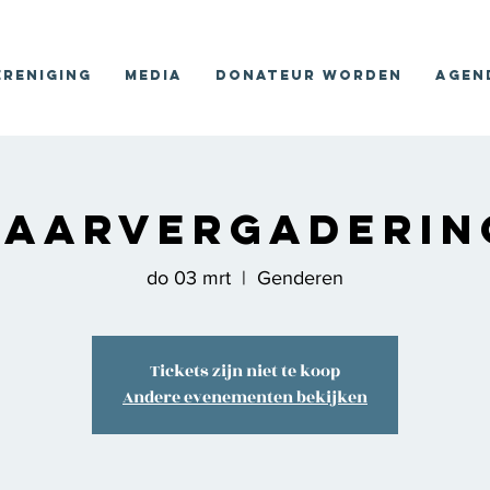
ereniging
Media
Donateur worden
Agen
Jaarvergaderin
do 03 mrt
  |  
Genderen
Tickets zijn niet te koop
Andere evenementen bekijken